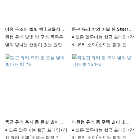
이중 구조의 별빛 방 | 모듈식 조
둥근 유리 야외 버블 돔 Starry
립식 쉼터
Room YS5
원형 유리 별빛 방 구성 목록은
● 모든 알루미늄 합금 프레임+강
별이 빛나는 천장이 있는 원형
화 유리 소재(소재는 환경 친화
유리 방을 꾸미고 배치하는 다양
적이며 청소가 쉽습니다).
한 방법을 제안하는 목록입니다.
● 극한 기후에 적합 겨울: 보온성
이 목록은 독특한 공간을 최대한
및 내한성; 돔 구조는 눈으로 덮
활용할 수 있도록 다양한 좌석
히기가 쉽지 않습니다. (핀란드
배치 및 장식 아이디어를 제공합
오로라 캠프에는 유리 별이 빛나
니다.
는 집 샘플이 있습니다.) 여름: 자
외선 차단, 단열 및 환기(차광 및
단열을 위한 내부 패널+커튼(투
명한 시야 영역) +신선한 공기
둥근 유리 측지 돔 온실 별이 빛
타원형 유리 돔 주택 별이 빛나
냉각 시스템).
나는 방 Y6
는 방 YS4*6
● 모든 알루미늄 합금 프레임+강
● 모든 알루미늄 합금 프레임+강
● 16등급 태풍에 견딜 수 있습니
화 유리 소재(소재는 환경 친화
화 유리 소재(소재는 환경 친화
다(자중+방풍형 구조).