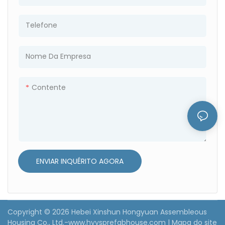
● Resista a tufões de 16
● Resista a tufões de 16
graus (peso próprio +
graus (peso próprio +
Telefone
estrutura de forma
estrutura de forma
resistente ao vento).
resistente ao vento).
Nome Da Empresa
● Transporte conveniente,
● Transporte conveniente,
instalação simples, não
instalação simples, não
Contente
limitado por terreno e região
limitado por terreno e região
ENVIAR INQUÉRITO AGORA
Copyright © 2026 Hebei Xinshun Hongyuan Assembleous
Housing Co., Ltd.-www.hyysprefabhouse.com
|
Mapa do site