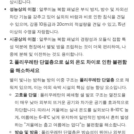
상시킵니다.
성능상의 이점
: 알루미늄 복합 패널은 부식 방지, 방수 및 자외선
차단 기능을 갖추고 있어 실외의 바람과 비로 인한 침식을 견딜
수 있으며, 강풍 10등급과 20cm의 적설량을 견딜 수 있고, 15년
이상의 수명을 자랑합니다.
시공상의 이점
: 알루미늄 복합 패널의 경량성과 모듈식 접합 특
성 덕분에 현장에서 별빛 방을 조립하는 것이 더욱 편리하며, 나
중에 분해 및 이전하는 것도 용이합니다.
2. 폴리우레탄 단열층으로 실외 온도 차이로 인한 불편함
을 해소하세요
별이 빛나는 밤하늘 방의 이중 구조는
폴리우레탄 단열층
으로 채
워져 있으며, 이는 야외 숙박 시설의 핵심 성능 향상 요소입니다.
고효율 단열
: 폴리우레탄의 폐쇄형 셀 발포 구조는 열전도율
이 매우 낮아 외부의 뜨거운 공기와 차가운 공기를 효과적으로
차단합니다. 따라서 겨울에는 실내 온도를 실외보다 8~10℃ 높
게, 여름에는 6~8℃ 낮게 유지하여 일반적인 방에서 흔히 발생
하는 "겨울에는 춥고 여름에는 덥다"는 불편함을 해소합니다.
방습 및 방음
: 폴리우레탄 단열층은 방습성이 뛰어나 외부의