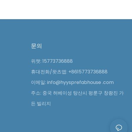
문의
위챗: 15773736888
휴대전화/왓츠앱: +8615773736888
이메일: info@hyysprefabhouse
.com
주소: 중국 허베이성 탕산시 펑룬구 창좡진 가
든 빌리지