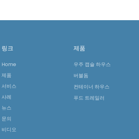
링크
제품
Home
우주 캡슐 하우스
제품
버블돔
서비스
컨테이너 하우스
사례
푸드 트레일러
뉴스
문의
비디오