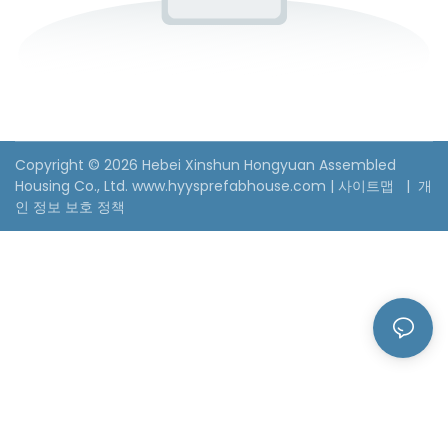
Copyright © 2026 Hebei Xinshun Hongyuan Assembled
Housing Co., Ltd. www.hyysprefabhouse.com
|
사이트맵
|
개
인 정보 보호 정책