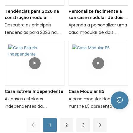
Yunshe.
Tendências para 2026 na
Personalize facilmente a
construção modular
sua casa modular de dois
comercial
andares ideal.
Descubra as principais
Aprenda a personalizar uma
tendências para 2026 na
casa modular de dois
construção modular
andares — layout, materiais,
comercial — design leve,
funções e instalação — com
tecnologia inteligente,
dicas passo a passo de
sustentabilidade e muito
Hongyuan Yunshe.
mais — com base na
experiência da Hongyuan
Yunshe no setor.
Casa Estrela Independente
Casa Modular E5
As casas estelares
A casa modular Hongyuan
independentes da
Yunshe E5 apresenta um
Hongyuan Yunshe são
exterior totalmente em
cabines panorâmicas de
painéis de alumínio, com
1
2
3
vidro em formato de
espaços amplos e estrutura