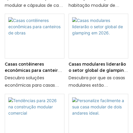
modular e cápsulas de café
habitação modular de
para pequenas empresas —
rápida implantação para
design, personalização e
ajuda emergencial — design,
soluções acessíveis — com
velocidade e durabilidade —
dicas de Hongyuan Yunshe.
com especialistas da
Hongyuan Yunshe.
Casas contêineres
Casas modulares liderarão
econômicas para canteiros
o setor global de glamping
de obras
em 2026.
Descubra soluções
Descubra por que as casas
econômicas para casas
modulares estão
contêineres em canteiros
dominando o setor global
de obras — design, redução
de glamping em 2026 —
de custos e instalação
inovação em design,
rápida — com dicas da
funcionalidade e demanda
Hongyuan Yunshe.
de mercado — com a
experiência da Hongyuan