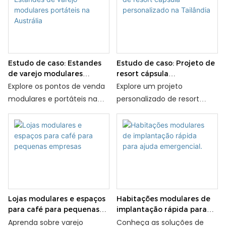
— logística, custos e dicas
frio, personalização de luxo
de montagem no local com
e recursos ecológicos —
a Hongyuan Yunshe.
com a expertise da
Hongyuan Yunshe.
Estudo de caso: Estandes
Estudo de caso: Projeto de
de varejo modulares
resort cápsula
portáteis na Austrália
personalizado na Tailândia
Explore os pontos de venda
Explore um projeto
modulares e portáteis na
personalizado de resort
Austrália — design para
cápsula na Tailândia —
mercados de festivais,
design, instalação e retorno
implantação rápida e
do investimento — com
retorno sobre o
informações reais dos
investimento — com
especialistas em
insights dos especialistas
construção modular da
em modularidade da
Hongyuan Yunshe.
Lojas modulares e espaços
Habitações modulares de
Hongyuan Yunshe.
para café para pequenas
implantação rápida para
empresas
ajuda emergencial.
Aprenda sobre varejo
Conheça as soluções de