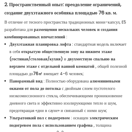
2. Пространственный опыт: преодоление ограничений,
создание двухэтажного особняка площадью 76 кв. м.
В отличие от тесного пространства традиционных мини-капсул, E5
разработана для
размещения нескольких человек и создания
комбинированных впечатлений
:
Двухэтажная планировка лофта
: стандартная модель включает
в себя
открытую общественную зону на нижнем этаже
(гостиная/столовая/кухня)
и
двухместную спальню на
верхнем этаже с отдельной ванной комнатой
, общей полезной
площадью до
76㎡
вмещает 4-6 человек;
Панорамный вид
: Полностью оборудована
алюминиевыми
окнами от пола до потолка
с двойным слоем пустотелого
низкоэмиссионного стекла, обеспечивающими проникновение
дневного света и эффективно изолирующими тепло и шум,
предотвращая «дни в сауне» и связанный с ними шум;
Ультратонкий пол с подогревом
: оснащен
электрическим
подогревом пола с использованием графена
, толщина