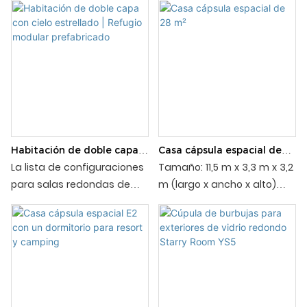
Habitación de doble capa
Casa cápsula espacial de
con cielo estrellado |
28 m²
La lista de configuraciones
Tamaño: 11,5 m x 3,3 m x 3,2
Refugio modular
para salas redondas de
m (largo x ancho x alto)
prefabricado
vidrio con estrellas ofrece
Área de construcción: 28
sugerencias para
m2 Límite de ocupación: 2-
configurar y organizar una
4 (personas) Peso neto: 5T
sala circular de vidrio con
un techo estrellado. Ofrece
ideas para diferentes
configuraciones de