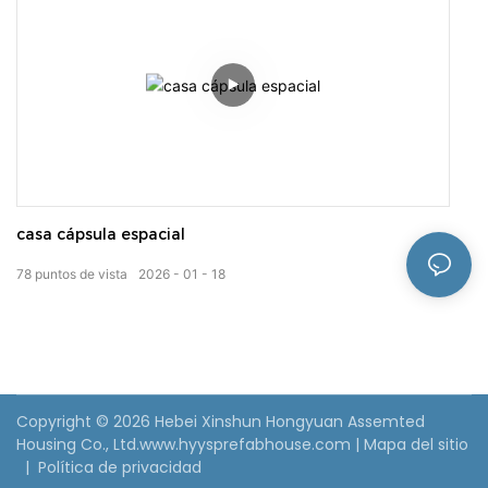
casa cápsula espacial
78
puntos de vista
2026
01
18
Copyright © 2026 Hebei Xinshun Hongyuan Assemted
Housing Co., Ltd.www.hyysprefabhouse.com
|
Mapa del sitio
|
Política de privacidad