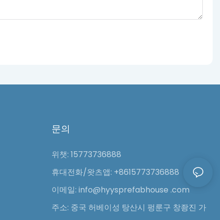
문의
위챗: 15773736888
휴대전화/왓츠앱: +8615773736888
이메일: info@hyysprefabhouse
.com
주소: 중국 허베이성 탕산시 펑룬구 창좡진 가