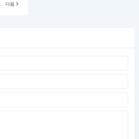
슐형 이동식 주택
다음