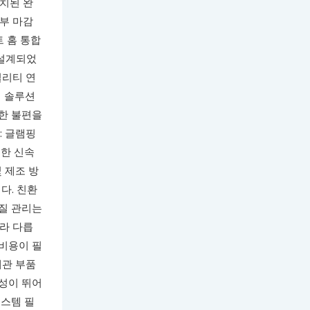
설치된 완
내부 마감
트 홈 통합
 설계되었
틸리티 연
업 솔루션
인한 불편을
: 글램핑
위한 신속
 제조 방
다. 친환
품질 관리는
따라 다릅
 비용이 필
배관 부품
구성이 뛰어
시스템 필