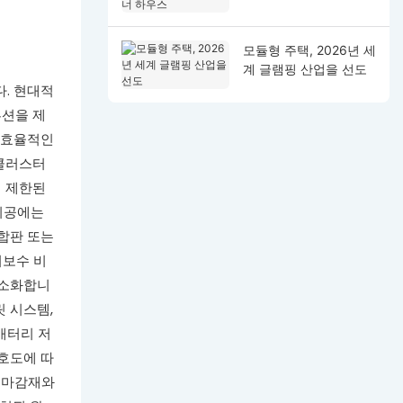
스
모듈형 주택, 2026년 세
계 글램핑 산업을 선도
. 현대적
루션을 제
 효율적인
 클러스터
해 제한된
 시공에는
 합판 또는
지보수 비
최소화합니
릿 시스템,
배터리 저
선호도에 따
 마감재와