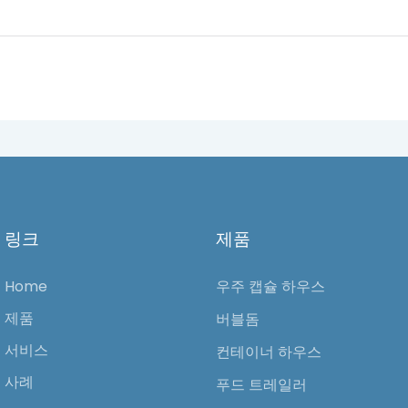
링크
제품
Home
우주 캡슐 하우스
제품
버블돔
서비스
컨테이너 하우스
사례
푸드 트레일러