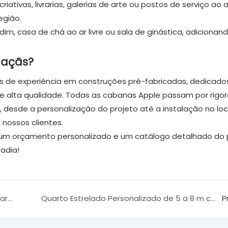
ativas, livrarias, galerias de arte ou postos de serviço ao ar 
egião.
dim, casa de chá ao ar livre ou sala de ginástica, adiciona
maçãs?
s de experiência em construções pré-fabricadas, dedicados
de alta qualidade. Todas as cabanas Apple passam por rigo
desde a personalização do projeto até a instalação no loc
nossos clientes.
um orçamento personalizado e um catálogo detalhado do 
radia!
Casa Container Expansível - Solução Flexível para Moradia e Comércio
Quarto Estrelado Personalizado de 5 a 8 m com Estrutura em Liga de Alumínio e Dupla Camada - Casa em Domo Pré-fabricada
P