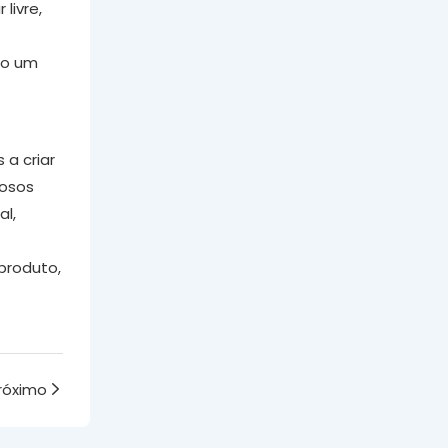
livre,
ndo um
 a criar
rosos
al,
produto,
róximo