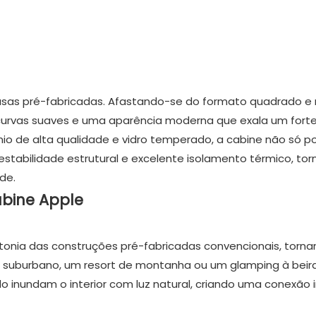
as pré-fabricadas. Afastando-se do formato quadrado e r
s curvas suaves e uma aparência moderna que exala um fort
io de alta qualidade e vidro temperado, a cabine não só p
stabilidade estrutural e excelente isolamento térmico, to
de.
abine Apple
onia das construções pré-fabricadas convencionais, torn
 suburbano, um resort de montanha ou um glamping à beir
inundam o interior com luz natural, criando uma conexão 