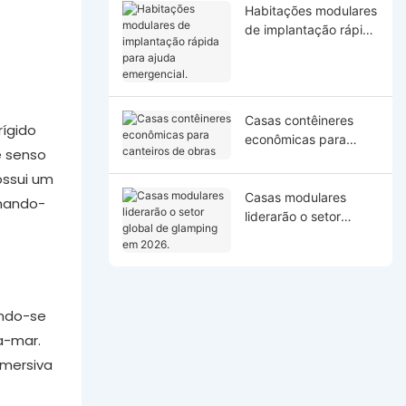
Habitações modulares
de implantação rápida
para ajuda
emergencial.
Casas contêineres
ígido
econômicas para
e senso
canteiros de obras
ossui um
Casas modulares
rnando-
liderarão o setor
global de glamping
em 2026.
ando-se
a-mar.
imersiva