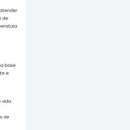
 atender
e de
peratura
ma base
te e
 vida
as de