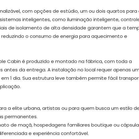
onalizável, com opções de estúdio, um ou dois quartos para
istemas inteligentes, como iluminação inteligente, control
iais de isolamento de alta densidade garantem que a tem
, reduzindo o consumo de energia para aquecimento e
ple Cabin é produzido e montado na fábrica, com toda a
as antes da entrega. A instalação no local requer apenas u
 em 1 dia. Sua estrutura leve também permite fácil transpor
plicação.
 a elite urbana, artistas ou para quem busca um estilo de
ias permanentes.
ormato de maçã, hospedagens familiares boutique ou cápsul
ferenciada e experiência confortável.