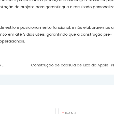
ação do projeto para garantir que o resultado personaliz
 de estilo e posicionamento funcional, e nós elaboraremos 
ento em até 3 dias úteis, garantindo que a construção pré-
operacionais.
Cápsula Espacial P2 | Fabricante Personalizado de Hospedagem Inteligente em Cápsula Espacial Móvel
Construção de cápsula de luxo da Apple
P
E-Mail