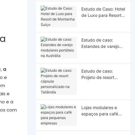
Estudo de Caso: Hotel
de Luxo para Resort
de Montanha Suíço
ua
Estudo de caso:
Estandes de varejo
modulares portáteis
na Austrália
),
a
Estudo de caso:
o e
Projeto de resort
cápsula personalizado
 em
na Tailândia
ais e
mo e a
Lojas modulares e
tos com
espaços para café
para pequenas
empresas