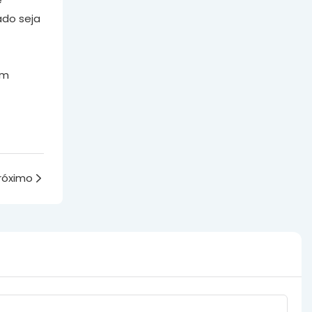
ado seja
um
róximo