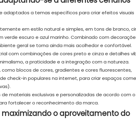
: adaptando-se a diferentes cenários
s e adaptados a temas específicos para criar efeitos visuais
temente em estilo natural e simples, em tons de branco, ci
, com verde escuro e azul marinho. Combinado com decoraçõ
iente geral se torna ainda mais acolhedor e confortável.
trial com combinações de cores preto e cinza e detalhes vi
nimalismo, a praticidade e a integração com a natureza.
, como blocos de cores, gradientes e cores fluorescentes,
e check-in populares na internet, para criar espaços comer
vas).
s de materiais exclusivas e personalizadas de acordo com o
para fortalecer o reconhecimento da marca.
o: maximizando o aproveitamento do