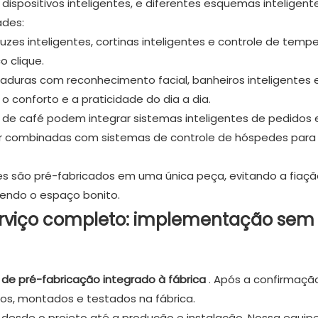
dispositivos inteligentes, e diferentes esquemas inteligent
ades:
uzes inteligentes, cortinas inteligentes e controle de temp
o clique.
chaduras com reconhecimento facial, banheiros inteligentes 
o conforto e a praticidade do dia a dia.
 de café podem integrar sistemas inteligentes de pedidos 
r combinadas com sistemas de controle de hóspedes para 
ores são pré-fabricados em uma única peça, evitando a fiaç
tendo o espaço bonito.
serviço completo: implementação sem
de pré-fabricação integrado à fábrica
. Após a confirmaçã
os, montados e testados na fábrica.
esde o projeto até a produção e instalação. Nossa equip