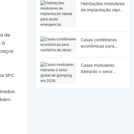
Habitações modulares
de implantação rápida
para ajuda
emergencial.
va de
Casas contêineres
s à
econômicas para
spaços
canteiros de obras
Casas modulares
liderarão o setor
sos SPC
global de glamping
em 2026.
binados
ambém