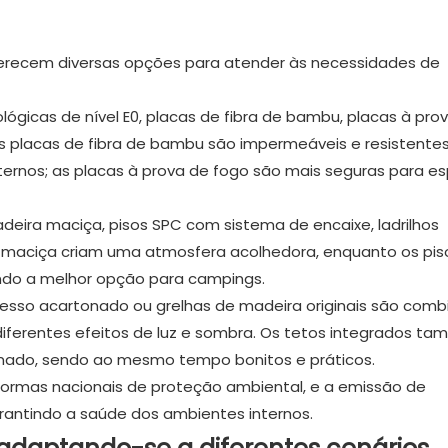
oferecem diversas opções para atender às necessidades de
lógicas de nível E0, placas de fibra de bambu, placas à pro
s placas de fibra de bambu são impermeáveis ​​e resistente
rnos; as placas à prova de fogo são mais seguras para e
adeira maciça, pisos SPC com sistema de encaixe, ladrilhos
ra maciça criam uma atmosfera acolhedora, enquanto os pi
endo a melhor opção para campings.
gesso acartonado ou grelhas de madeira originais são com
 diferentes efeitos de luz e sombra. Os tetos integrados t
ionado, sendo ao mesmo tempo bonitos e práticos.
ormas nacionais de proteção ambiental, e a emissão de
arantindo a saúde dos ambientes internos.