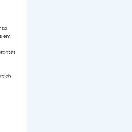
nza
es em
brantes,
ciais