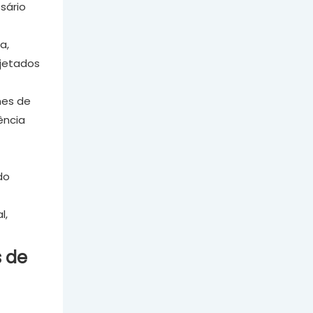
sário
a,
ojetados
nes de
ência
do
l,
s de