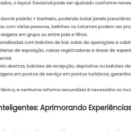
icados, o layout funcional pode ser ajustado conforme neces
dormir padrão + banheiro, podendo incluir janela panorâmic
as com várias pessoas, beliches ou tatames podem ser pr
agens em grupo ou entre pais e filhos.
sonalizadas com balcões de bar, salas de operações e cabi
ateleiras de exposição, caixas registradoras e áreas de experi
cial.
tório abertas, balcões de recepção, depósitos ou balcões de
ens em postos de serviço em pontos turísticos, garantin
ábrica, e nenhuma reforma secundária é necessária no loca
Inteligentes: Aprimorando Experiência