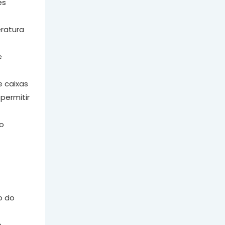
es
eratura
e
e caixas
permitir
ão
o do
e